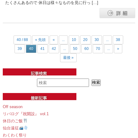
たくさんあるので 休日は様々なものを見に行っ […]
40 / 88
« 先頭
«
...
10
20
30
...
38
39
40
41
42
...
50
60
70
...
»
最後 »
Off season
リバログ『祝開設』 vol.1
休日のご飯
仙台遠征
わくわく祭り