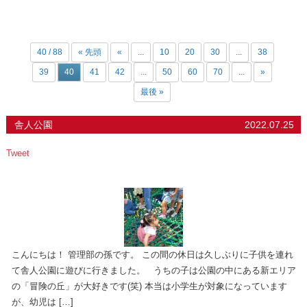
40 / 88
« 先頭
«
...
10
20
30
...
38
39
40
41
42
...
50
60
70
...
»
最後 »
舎人公園
2022.07.25
Tweet
こんにちは！ 管理部の孫です。 この間の休日は久しぶりに子供を連れ
て舎人公園に遊びに行きました。 うちの子は公園の中にある新エリア
の「冒険の丘」が大好きです(笑) 本当は小学生が対象になっています
が、幼児は […]