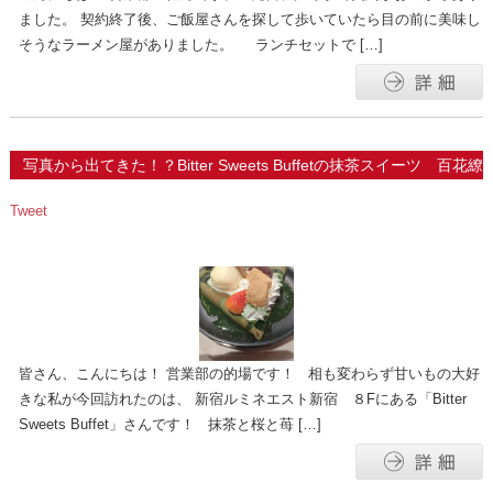
ました。 契約終了後、ご飯屋さんを探して歩いていたら目の前に美味し
そうなラーメン屋がありました。 ランチセットで […]
写真から出てきた！？Bitter Sweets Buffetの抹茶スイーツ 百花繚
乱！
2024.04.01
Tweet
皆さん、こんにちは！ 営業部の的場です！ 相も変わらず甘いもの大好
きな私が今回訪れたのは、 新宿ルミネエスト新宿 ８Fにある「Bitter
Sweets Buffet」さんです！ 抹茶と桜と苺 […]