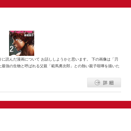
りに読んだ漫画について お話ししようかと思います。 下の画像は「刃
上最強の生物と呼ばれる父親「範馬勇次郎」との熱い親子喧嘩を描いた