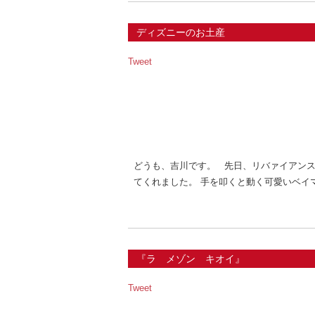
ディズニーのお土産
Tweet
どうも、吉川です。 先日、リバァイアン
てくれました。 手を叩くと動く可愛いベイ
『ラ メゾン キオイ』
Tweet