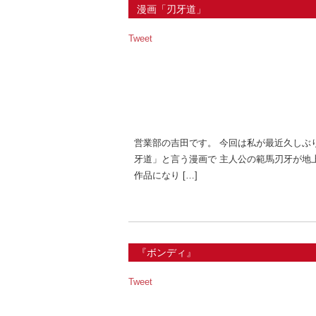
漫画「刃牙道」
Tweet
営業部の吉田です。 今回は私が最近久しぶ
牙道」と言う漫画で 主人公の範馬刃牙が地
作品になり […]
『ボンディ』
Tweet