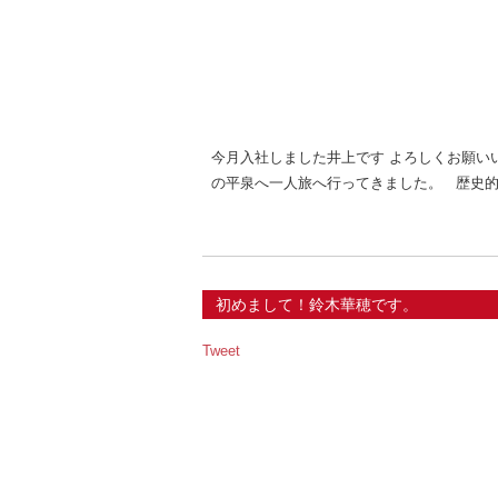
今月入社しました井上です よろしくお願い
の平泉へ一人旅へ行ってきました。 歴史的
初めまして！鈴木華穂です。
Tweet