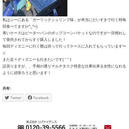
私はシーにある「ガーリックシュリンプ味」が本当にだいすきで行く時毎
回食べてます(=^_^=)
青いケースはピーターパンのポップコーンバケットなのですが一目惚れし
て発売されてからすぐ購入しました！
毎回ディズニーに行く際は持って行ってケースに入れてもらっています〜
♫
また近々ディズニーも行きたいです( ᐪ ᐪ )
話戻りますが、、手相の通りマルチタスク得意な仕事出来る女性になれる
ように頑張ろうと思います！
共有:
Twitter
Facebook