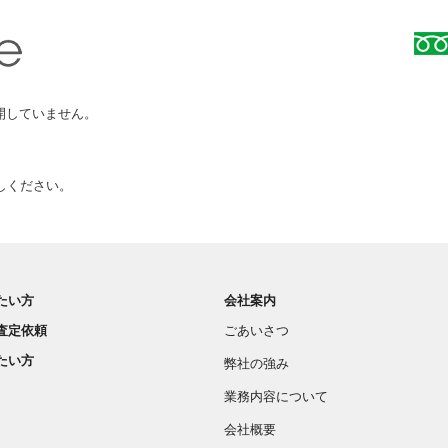
開していません。
、
しください。
たい方
会社案内
査定依頼
ごあいさつ
たい方
弊社の強み
業務内容について
会社概要