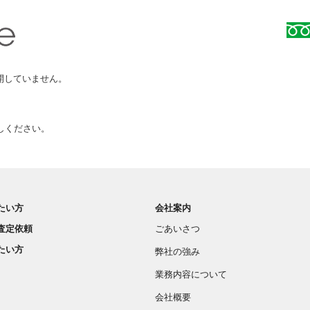
開していません。
、
しください。
たい方
会社案内
査定依頼
ごあいさつ
たい方
弊社の強み
業務内容について
会社概要