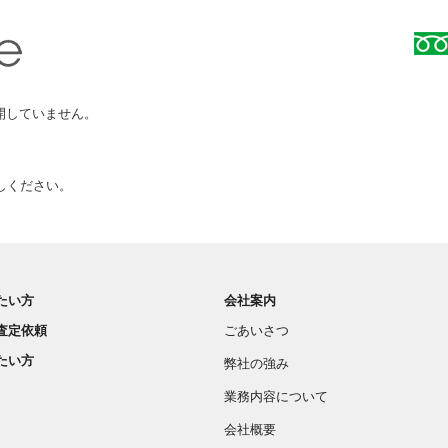
開していません。
、
しください。
たい方
会社案内
査定依頼
ごあいさつ
たい方
弊社の強み
業務内容について
会社概要